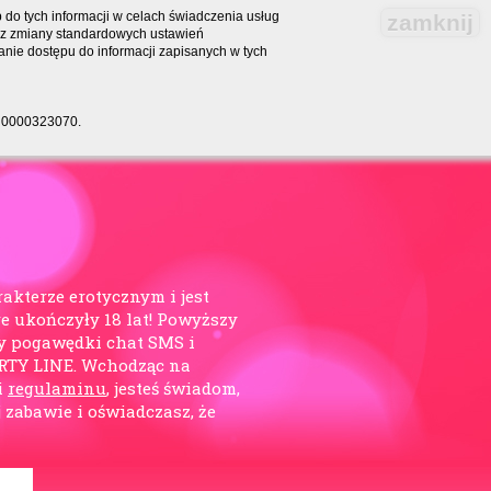
do tych informacji w celach świadczenia usług
zamknij
bez zmiany standardowych ustawień
nie dostępu do informacji zapisanych w tych
RS 0000323070.
rakterze erotycznym i jest
e ukończyły 18 lat! Powyższy
y pogawędki chat SMS i
ARTY LINE. Wchodząc na
i
regulaminu
, jesteś świadom,
j zabawie i oświadczasz, że