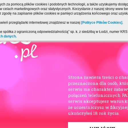
ch za pomocą plików cookies i podobnych technologii, a także uzyskujemy dostęp 
, w celach marketingowych oraz statystycznych. Korzystanie z naszej strony www 
sz zgodę na zapisanie plików cookies w pamięci urządzenia końcowego oraz uzyska
wień przeglądarki internetowej znajdziesz w naszej
[Polityce Plików Cookies]
.
se spółka z ograniczoną odpowiedzialnością” sp. k. z siedzibą w Łodzi, numer K
ch danych.
Strona zawiera treści o cha
przeznaczona dla osób, któr
serwis ma charakter zabaw
połączeń telefonicznych P
serwis akceptujesz warunk
że uczestniczysz w fikcyjne
ukończyłeś 18 rok życia.