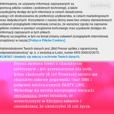
Informujemy, że używamy informacji zapisywanych za
zamknij
pomocą plików cookies i podobnych technologii, a także
uzyskujemy dostęp do tych informacji w celach świadczenia
usług i ich dostosowania do preferencji użytkownika, w celach marketingowych
oraz statystycznych. Korzystanie z naszej strony www bez zmiany standardowych
ustawień przeglądarki internetowej oznacza, że wyrażasz zgodę na zapisanie
plików cookies w pamięci urządzenia końcowego oraz uzyskanie dostępu do
informacji zapisanych w tych plikach.
Więcej szczegółów, w tym na temat zmiany ustawień przeglądarki internetowej
znajdziesz w naszej
[Polityce Plików Cookies]
.
Administratorem Twoich danych jest „Bild Presse spółka z ograniczoną
odpowiedzialnością” sp. k. z siedzibą w Łodzi, numer KRS 0000323070.
KLIKNIJ i dowiedz się więcej o ochronie Twoich danych.
Strona zawiera treści o charakterze
erotycznym i jest przeznaczona dla osób,
które ukończyły 18 lat! Powyższy serwis ma
charakter zabawy pogawędki chat SMS i
połączeń telefonicznych PARTY LINE.
Wchodząc na serwis akceptujesz warunki
regulaminu
, jesteś świadom, że
uczestniczysz w fikcyjnej zabawie i
oświadczasz, że ukończyłeś 18 rok życia.