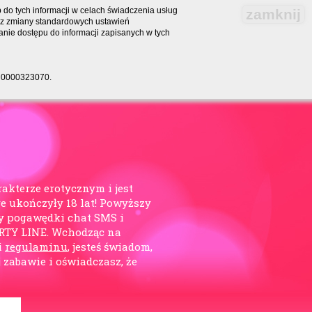
do tych informacji w celach świadczenia usług
zamknij
bez zmiany standardowych ustawień
nie dostępu do informacji zapisanych w tych
RS 0000323070.
rakterze erotycznym i jest
e ukończyły 18 lat! Powyższy
y pogawędki chat SMS i
ARTY LINE. Wchodząc na
i
regulaminu
, jesteś świadom,
j zabawie i oświadczasz, że