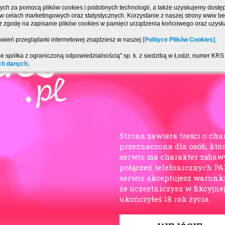
ch za pomocą plików cookies i podobnych technologii, a także uzyskujemy dostęp 
, w celach marketingowych oraz statystycznych. Korzystanie z naszej strony www 
sz zgodę na zapisanie plików cookies w pamięci urządzenia końcowego oraz uzyska
wień przeglądarki internetowej znajdziesz w naszej
[Polityce Plików Cookies]
.
se spółka z ograniczoną odpowiedzialnością” sp. k. z siedzibą w Łodzi, numer K
ch danych.
Strona zawiera treści o cha
przeznaczona dla osób, któr
serwis ma charakter zabaw
połączeń telefonicznych P
serwis akceptujesz warunk
że uczestniczysz w fikcyjne
ukończyłeś 18 rok życia.