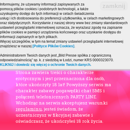
Informujemy, że używamy informacji zapisywanych za
zamknij
pomocą plików cookies i podobnych technologii, a także
uzyskujemy dostęp do tych informacji w celach świadczenia
usług i ich dostosowania do preferencji użytkownika, w celach marketingowych
oraz statystycznych. Korzystanie z naszej strony www bez zmiany standardowych
ustawień przeglądarki internetowej oznacza, że wyrażasz zgodę na zapisanie
plików cookies w pamięci urządzenia końcowego oraz uzyskanie dostępu do
informacji zapisanych w tych plikach.
Więcej szczegółów, w tym na temat zmiany ustawień przeglądarki internetowej
znajdziesz w naszej
[Polityce Plików Cookies]
.
Administratorem Twoich danych jest „Bild Presse spółka z ograniczoną
odpowiedzialnością” sp. k. z siedzibą w Łodzi, numer KRS 0000323070.
KLIKNIJ i dowiedz się więcej o ochronie Twoich danych.
Strona zawiera treści o charakterze
erotycznym i jest przeznaczona dla osób,
które ukończyły 18 lat! Powyższy serwis ma
charakter zabawy pogawędki chat SMS i
połączeń telefonicznych PARTY LINE.
Wchodząc na serwis akceptujesz warunki
regulaminu
, jesteś świadom, że
uczestniczysz w fikcyjnej zabawie i
oświadczasz, że ukończyłeś 18 rok życia.