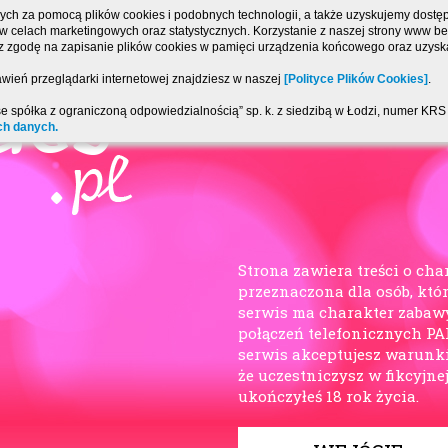
ch za pomocą plików cookies i podobnych technologii, a także uzyskujemy dostęp 
, w celach marketingowych oraz statystycznych. Korzystanie z naszej strony www 
sz zgodę na zapisanie plików cookies w pamięci urządzenia końcowego oraz uzyska
wień przeglądarki internetowej znajdziesz w naszej
[Polityce Plików Cookies]
.
se spółka z ograniczoną odpowiedzialnością” sp. k. z siedzibą w Łodzi, numer K
ch danych.
Strona zawiera treści o cha
przeznaczona dla osób, któr
serwis ma charakter zabaw
połączeń telefonicznych P
serwis akceptujesz warunk
że uczestniczysz w fikcyjne
ukończyłeś 18 rok życia.