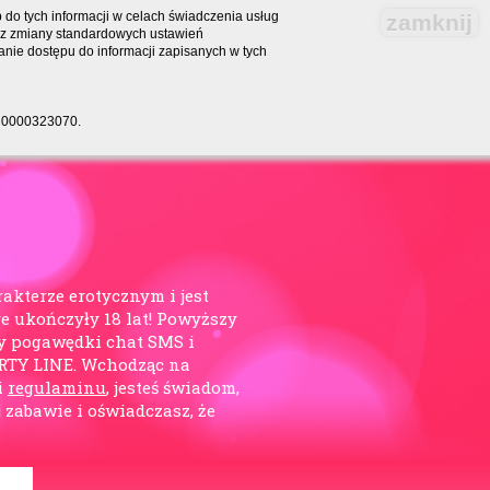
do tych informacji w celach świadczenia usług
zamknij
bez zmiany standardowych ustawień
nie dostępu do informacji zapisanych w tych
RS 0000323070.
rakterze erotycznym i jest
e ukończyły 18 lat! Powyższy
y pogawędki chat SMS i
ARTY LINE. Wchodząc na
i
regulaminu
, jesteś świadom,
j zabawie i oświadczasz, że