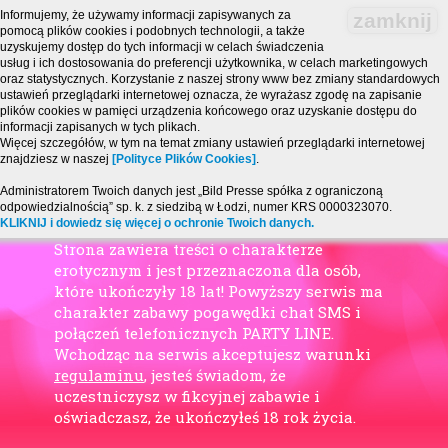
Informujemy, że używamy informacji zapisywanych za
zamknij
pomocą plików cookies i podobnych technologii, a także
uzyskujemy dostęp do tych informacji w celach świadczenia
usług i ich dostosowania do preferencji użytkownika, w celach marketingowych
oraz statystycznych. Korzystanie z naszej strony www bez zmiany standardowych
ustawień przeglądarki internetowej oznacza, że wyrażasz zgodę na zapisanie
plików cookies w pamięci urządzenia końcowego oraz uzyskanie dostępu do
informacji zapisanych w tych plikach.
Więcej szczegółów, w tym na temat zmiany ustawień przeglądarki internetowej
znajdziesz w naszej
[Polityce Plików Cookies]
.
Administratorem Twoich danych jest „Bild Presse spółka z ograniczoną
odpowiedzialnością” sp. k. z siedzibą w Łodzi, numer KRS 0000323070.
KLIKNIJ i dowiedz się więcej o ochronie Twoich danych.
Strona zawiera treści o charakterze
erotycznym i jest przeznaczona dla osób,
które ukończyły 18 lat! Powyższy serwis ma
charakter zabawy pogawędki chat SMS i
połączeń telefonicznych PARTY LINE.
Wchodząc na serwis akceptujesz warunki
regulaminu
, jesteś świadom, że
uczestniczysz w fikcyjnej zabawie i
oświadczasz, że ukończyłeś 18 rok życia.