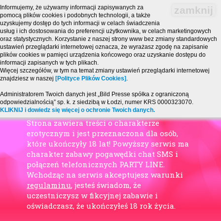
Informujemy, że używamy informacji zapisywanych za
zamknij
pomocą plików cookies i podobnych technologii, a także
uzyskujemy dostęp do tych informacji w celach świadczenia
usług i ich dostosowania do preferencji użytkownika, w celach marketingowych
oraz statystycznych. Korzystanie z naszej strony www bez zmiany standardowych
ustawień przeglądarki internetowej oznacza, że wyrażasz zgodę na zapisanie
plików cookies w pamięci urządzenia końcowego oraz uzyskanie dostępu do
informacji zapisanych w tych plikach.
Więcej szczegółów, w tym na temat zmiany ustawień przeglądarki internetowej
znajdziesz w naszej
[Polityce Plików Cookies]
.
Administratorem Twoich danych jest „Bild Presse spółka z ograniczoną
odpowiedzialnością” sp. k. z siedzibą w Łodzi, numer KRS 0000323070.
KLIKNIJ i dowiedz się więcej o ochronie Twoich danych.
Strona zawiera treści o charakterze
erotycznym i jest przeznaczona dla osób,
które ukończyły 18 lat! Powyższy serwis ma
charakter zabawy pogawędki chat SMS i
połączeń telefonicznych PARTY LINE.
Wchodząc na serwis akceptujesz warunki
regulaminu
, jesteś świadom, że
uczestniczysz w fikcyjnej zabawie i
oświadczasz, że ukończyłeś 18 rok życia.