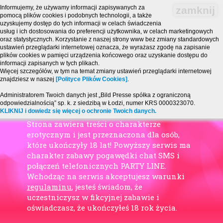
Informujemy, że używamy informacji zapisywanych za
zamknij
pomocą plików cookies i podobnych technologii, a także
uzyskujemy dostęp do tych informacji w celach świadczenia
usług i ich dostosowania do preferencji użytkownika, w celach marketingowych
oraz statystycznych. Korzystanie z naszej strony www bez zmiany standardowych
ustawień przeglądarki internetowej oznacza, że wyrażasz zgodę na zapisanie
plików cookies w pamięci urządzenia końcowego oraz uzyskanie dostępu do
informacji zapisanych w tych plikach.
Więcej szczegółów, w tym na temat zmiany ustawień przeglądarki internetowej
znajdziesz w naszej
[Polityce Plików Cookies]
.
Administratorem Twoich danych jest „Bild Presse spółka z ograniczoną
odpowiedzialnością” sp. k. z siedzibą w Łodzi, numer KRS 0000323070.
KLIKNIJ i dowiedz się więcej o ochronie Twoich danych.
Strona zawiera treści o charakterze
erotycznym i jest przeznaczona dla osób,
które ukończyły 18 lat! Powyższy serwis ma
charakter zabawy pogawędki chat SMS i
połączeń telefonicznych PARTY LINE.
Wchodząc na serwis akceptujesz warunki
regulaminu
, jesteś świadom, że
uczestniczysz w fikcyjnej zabawie i
oświadczasz, że ukończyłeś 18 rok życia.